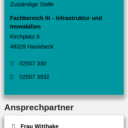
Zuständige Stelle
Fachbereich III - Infrastruktur und
Immobilien
Kirchplatz 6
48329 Havixbeck
02507 330
02507 3932
Ansprechpartner
Frau Witthake