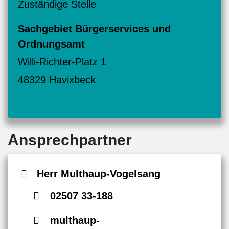
Zuständige Stelle
Sachgebiet Bürgerservices und
Ordnungsamt
Willi-Richter-Platz 1
48329 Havixbeck
Ansprechpartner
Herr Multhaup-Vogelsang
02507 33-188
multhaup-