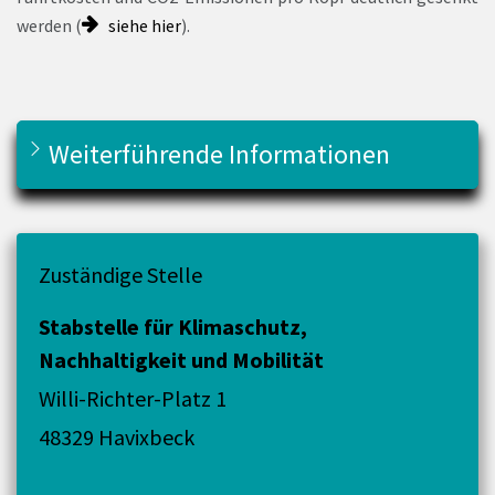
werden (
siehe hier
).
Weiterführende Informationen
Zuständige Stelle
Stabstelle für Klimaschutz,
Nachhaltigkeit und Mobilität
Willi-Richter-Platz 1
48329 Havixbeck