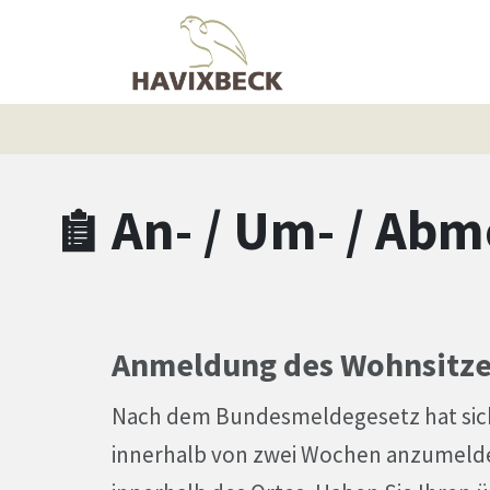
Zum Hauptinhalt springen
Zum Header
Zum Hauptinhalt
Zum Footer
An- / Um- / Ab
Anmeldung des Wohnsitze
Nach dem Bundesmeldegesetz hat sich
innerhalb von zwei Wochen anzumelden