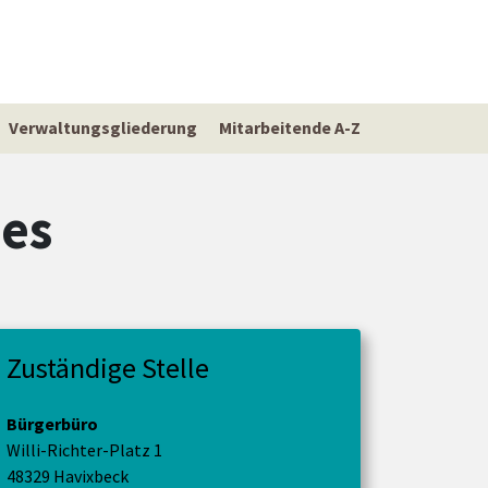
Verwaltungsgliederung
Mitarbeitende A-Z
zes
Zuständige Stelle
Bürgerbüro
Willi-Richter-Platz 1
48329 Havixbeck