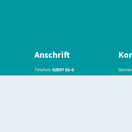
Anschrift
Kon
Telefon:
02507 33-0
Gemei
Telefax:
02507 3880
Willi-
E-Mail:
gemeinde@havixbeck.de
48329