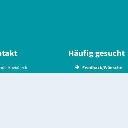
takt
Häufig gesucht
nde Havixbeck
Feedback/Wünsche
Richter-Platz 1
Havixbeck