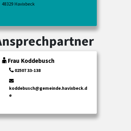
48329 Havixbeck
Ansprechpartner
Frau Koddebusch
02507 33-138
koddebusch@gemeinde.havixbeck.d
e