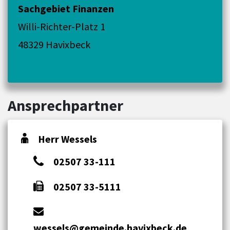
Sachgebiet Finanzen
Willi-Richter-Platz 1
48329 Havixbeck
Ansprechpartner
Herr Wessels
02507 33-111
02507 33-5111
wessels@gemeinde.havixbeck.de