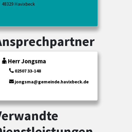
48329 Havixbeck
Ansprechpartner
Herr Jongsma
02507 33-148
jongsma@gemeinde.havixbeck.de
Verwandte
Dienstleistungen