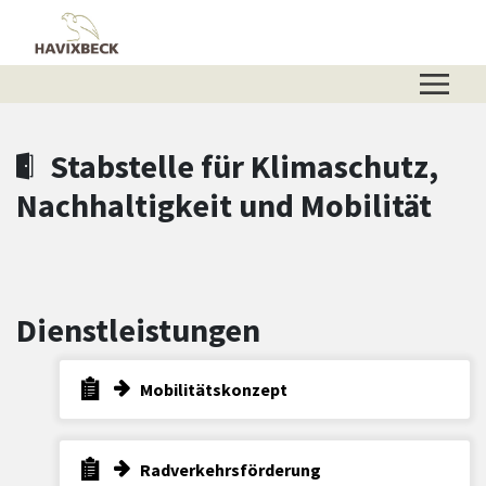
Zum Hauptinhalt springen
Zum Header
Zum Hauptinhalt
Zum Footer
Stabstelle für Klimaschutz,
Nachhaltigkeit und Mobilität
Dienstleistungen
Mobilitätskonzept
Radverkehrsförderung